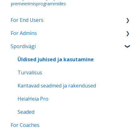
premeerimisprogrammides
For End Users
For Admins
HeiaHeia Pro
Spordivägi
General instructions and onboarding
HeiaHeia Onboarding
Wearables and health apps
Support for continued use
Üldised juhised ja kasutamine
Settings
Turvalisus
Privacy
Kantavad seadmed ja rakendused
HeiaHeia Pro
Seaded
For Coaches