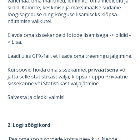
vahemaa, oma märkmed, lemmiku, oma meeleolu ja
sildid. Kalorite, keskmise ja maksimaalse südame
löögisageduse ning kõrguse lisamiseks klõpsa
näitamise valikutel.
Elavda oma sissekandeid fotode lisamisega -> pildid -
> Lisa.
Laadi üles GPX-fail, et lisada oma treeningu jälgimine.
Kui soovid hoida oma sissekannet
privaatsena
või
jätta selle statistikast välja, klõpsa nuppu Privaatne
sissekanne või Statistikast väljajätmine.
Salvesta ja oledki valmis!
2. Logi söögikord
Pea oma söögikordade kohta päevikut. Nende