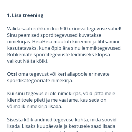
1. Lisa treening
Valida saab rohkem kui 600 erineva tegevuse vahel!
Sinu peamised sporditegevused kuvatakse
nimekirjas. HeiaHeia muutub kiiremini ja lihtsamini
kasutatavaks, kuna õpib ära sinu lemmiktegevused.
Rohkemate sporditegevuste leidmiseks klõpsa
valikut Näita kõiki.
Otsi
oma tegevust või keri allapoole erinevate
spordikategooriate nimekirja.
Kui sinu tegevus ei ole nimekirjas, võid jätta meie
klienditoele pileti ja me vaatame, kas seda on
võimalik nimekirja lisada.
Sisesta kõik andmed tegevuse kohta, mida soovid
lisada. Lisaks kuupäevale ja kestusele saad lisada