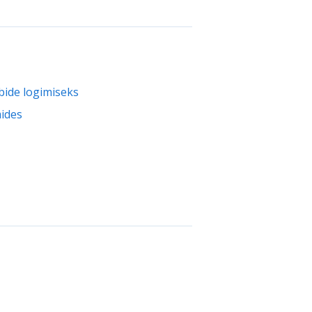
bide logimiseks
ides