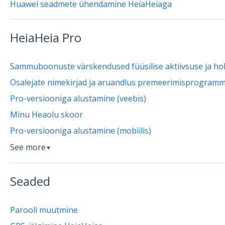
Huawei seadmete ühendamine HeiaHeiaga
HeiaHeia Pro
Sammuboonuste värskendused füüsilise aktiivsuse ja ho
Osalejate nimekirjad ja aruandlus premeerimisprogramm
Pro-versiooniga alustamine (veebis)
Minu Heaolu skoor
Pro-versiooniga alustamine (mobiilis)
See more
▼
Seaded
Parooli muutmine