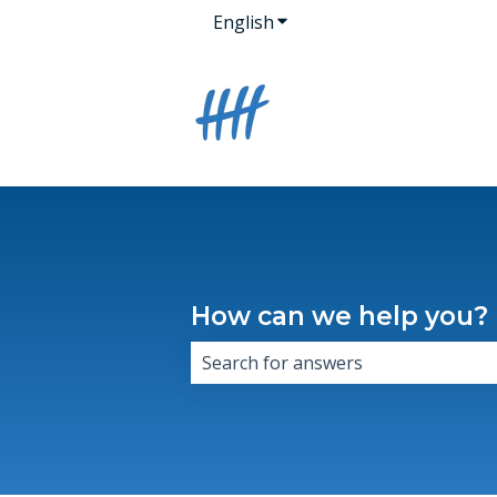
English
Show submenu for transla
How can we help you?
There are no suggestions because 