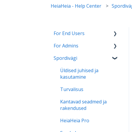
HeiaHeia - Help Center
Spordivä
For End Users
For Admins
HeiaHeia Pro
Spordivägi
General instructions and
HeiaHeia Onboarding
onboarding
Support for continued
Üldised juhised ja
Wearables and health
use
kasutamine
apps
Turvalisus
Settings
Kantavad seadmed ja
Privacy
rakendused
HeiaHeia Pro