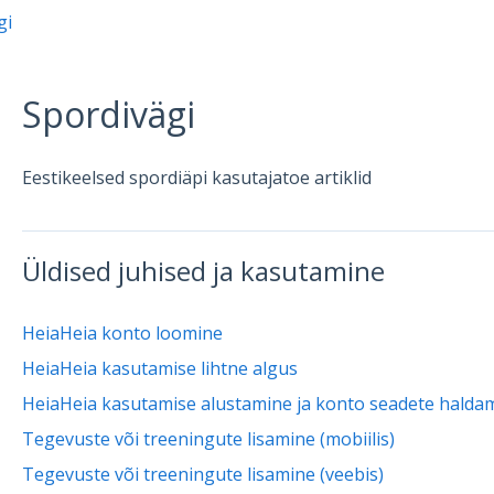
gi
Spordivägi
Eestikeelsed spordiäpi kasutajatoe artiklid
Üldised juhised ja kasutamine
HeiaHeia konto loomine
HeiaHeia kasutamise lihtne algus
HeiaHeia kasutamise alustamine ja konto seadete haldam
Tegevuste või treeningute lisamine (mobiilis)
Tegevuste või treeningute lisamine (veebis)