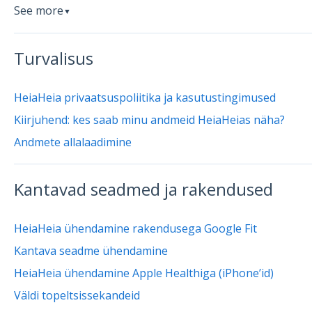
See more
▼
Turvalisus
HeiaHeia privaatsuspoliitika ja kasutustingimused
Kiirjuhend: kes saab minu andmeid HeiaHeias näha?
Andmete allalaadimine
Kantavad seadmed ja rakendused
HeiaHeia ühendamine rakendusega Google Fit
Kantava seadme ühendamine
HeiaHeia ühendamine Apple Healthiga (iPhone’id)
Väldi topeltsissekandeid