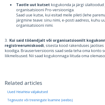
Taotle uut kutset
kogukonda
ja järgi ülaltoodud
organisatsiooni Pro-versiooniga.
Saad uue kutse, kui esitad meile pileti (lehe parem
järgmine teave: sinu nimi, e-posti aadress, kuhu u
organisatsiooni nimi.
3.
Kui said tööandjalt või organisatsioonilt kogukon
registreerumiskoodi
, sisesta kood rakenduses jaotises
koodiga. Brauseriversioonis saad seda teha oma konto 
liikmelisused. Nii saad kogukonnaga liituda oma olemas
Related articles
Uued HeiaHeia väljakutsed
Tegevuste või treeningute lisamine (veebis)