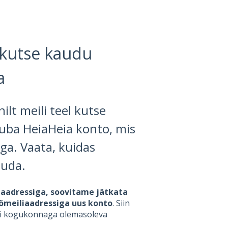
ikutse kaudu
a
lt meili teel kutse
juba HeiaHeia konto, mis
iga. Vaata, kuidas
tuda.
i aadressiga, soovitame jätkata
öömeiliaadressiga uus konto
. Siin
ooni kogukonnaga olemasoleva