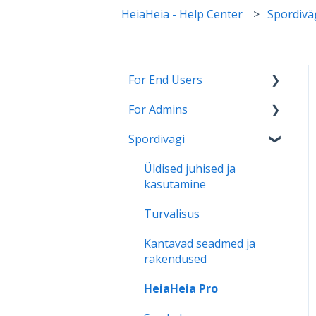
HeiaHeia - Help Center
Spordivä
For End Users
For Admins
HeiaHeia Pro
Spordivägi
General instructions and
HeiaHeia Onboarding
onboarding
Support for continued
Üldised juhised ja
Wearables and health
use
kasutamine
apps
Turvalisus
Settings
Kantavad seadmed ja
Privacy
rakendused
HeiaHeia Pro