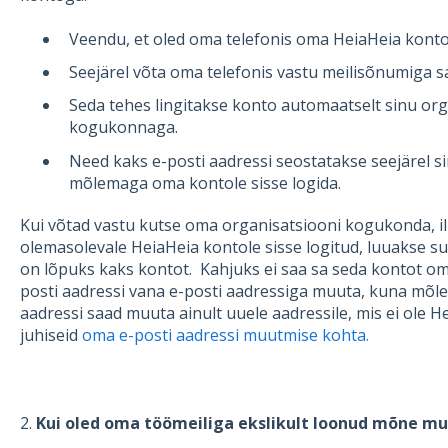
Veendu, et oled oma telefonis oma HeiaHeia kontol
Seejärel võta oma telefonis vastu meilisõnumiga 
Seda tehes lingitakse konto automaatselt sinu or
kogukonnaga.
Need kaks e-posti aadressi seostatakse seejärel s
mõlemaga oma kontole sisse logida.
Kui võtad vastu kutse oma organisatsiooni kogukonda, il
olemasolevale HeiaHeia kontole sisse logitud, luuakse sul
on lõpuks kaks kontot. Kahjuks ei saa sa seda kontot 
posti aadressi vana e-posti aadressiga muuta, kuna mõl
aadressi saad muuta ainult uuele aadressile, mis ei ole H
juhiseid
oma e-posti aadressi muutmise kohta.
2.
Kui oled oma töömeiliga ekslikult loonud mõne mu