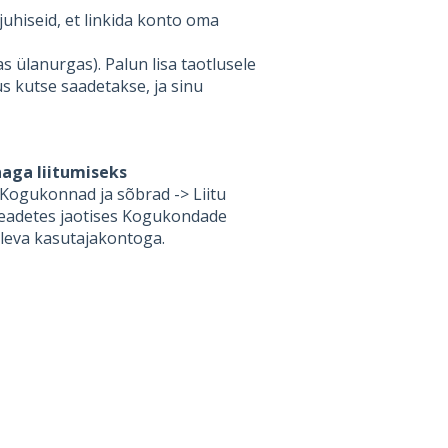
 juhiseid, et linkida konto oma
as ülanurgas). Palun lisa taotlusele
us kutse saadetakse, ja sinu
naga liitumiseks
 Kogukonnad ja sõbrad -> Liitu
seadetes jaotises Kogukondade
oleva kasutajakontoga.