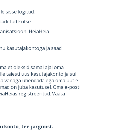
e sisse logitud.
saadetud kutse.
ganisatsiooni HeiaHeia
inu kasutajakontoga ja saad
ma et oleksid samal ajal oma
le täiesti uus kasutajakonto ja sul
oma vanaga ühendada ega oma uut e-
emad on juba kasutusel. Oma e-posti
eiaHeias registreeritud. Vaata
u konto, tee järgmist.