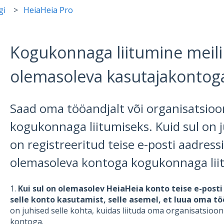
gi
HeiaHeia Pro
Kogukonnaga liitumine meil
olemasoleva kasutajakontog
Saad oma tööandjalt või organisatsiooni
kogukonnaga liitumiseks. Kuid sul on 
on registreeritud teise e-posti aadress
olemasoleva kontoga kogukonnaga lii
1.
Kui sul on olemasolev HeiaHeia konto teise e-post
selle konto kasutamist, selle asemel, et luua oma t
on juhised selle kohta, kuidas liituda oma organisatsi
kontoga.