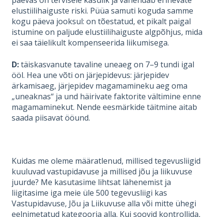
päevas on tervisele kasulik ja vähendab erinevate
elustiilihaiguste riski. Püüa samuti koguda samme
kogu päeva jooksul: on tõestatud, et pikalt paigal
istumine on paljude elustiilihaiguste algpõhjus, mida
ei saa täielikult kompenseerida liikumisega.
D:
täiskasvanute tavaline uneaeg on 7–9 tundi igal
ööl. Hea une võti on järjepidevus: järjepidev
ärkamisaeg, järjepidev magamamineku aeg oma
„uneaknas“ ja und häirivate faktorite vältimine enne
magamaminekut. Nende eesmärkide täitmine aitab
saada piisavat ööund.
Kuidas me oleme määratlenud, millised tegevusliigid
kuuluvad vastupidavuse ja millised jõu ja liikuvuse
juurde? Me kasutasime lihtsat lähenemist ja
liigitasime iga meie üle 500 tegevusliigi kas
Vastupidavuse, Jõu ja Liikuvuse alla või mitte ühegi
eelnimetatud kategooria alla. Kui soovid kontrollida,