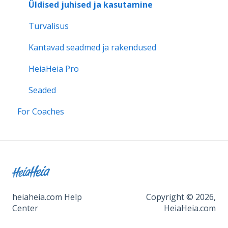
Wearables and health apps
Support for continued use
Üldised juhised ja kasutamine
Settings
Turvalisus
Privacy
Kantavad seadmed ja rakendused
HeiaHeia Pro
Seaded
For Coaches
heiaheia.com Help
Copyright © 2026,
Center
HeiaHeia.com