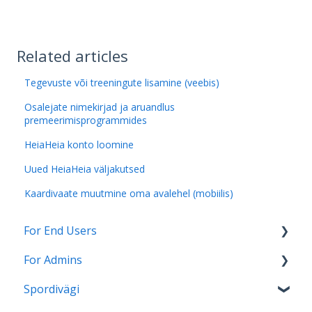
Related articles
Tegevuste või treeningute lisamine (veebis)
Osalejate nimekirjad ja aruandlus
premeerimisprogrammides
HeiaHeia konto loomine
Uued HeiaHeia väljakutsed
Kaardivaate muutmine oma avalehel (mobiilis)
For End Users
For Admins
HeiaHeia Pro
Spordivägi
General instructions and onboarding
HeiaHeia Onboarding