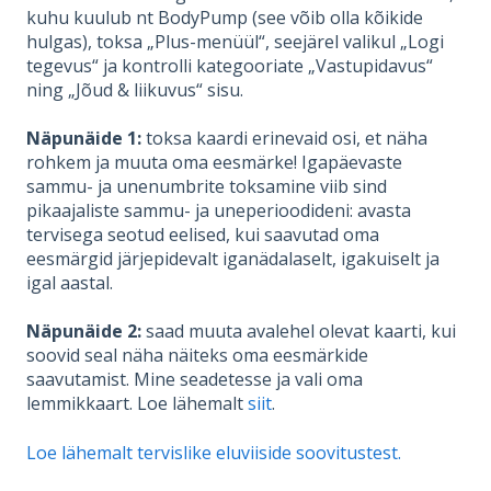
kuhu kuulub nt BodyPump (see võib olla kõikide
hulgas), toksa „Plus-menüül“, seejärel valikul „Logi
tegevus“ ja kontrolli kategooriate „Vastupidavus“
ning „Jõud & liikuvus“ sisu.
Näpunäide 1:
toksa kaardi erinevaid osi, et näha
rohkem ja muuta oma eesmärke! Igapäevaste
sammu- ja unenumbrite toksamine viib sind
pikaajaliste sammu- ja uneperioodideni: avasta
tervisega seotud eelised, kui saavutad oma
eesmärgid järjepidevalt iganädalaselt, igakuiselt ja
igal aastal.
Näpunäide 2:
saad muuta avalehel olevat kaarti, kui
soovid seal näha näiteks oma eesmärkide
saavutamist. Mine seadetesse ja vali oma
lemmikkaart. Loe lähemalt
siit
.
Loe lähemalt tervislike eluviiside soovitustest.