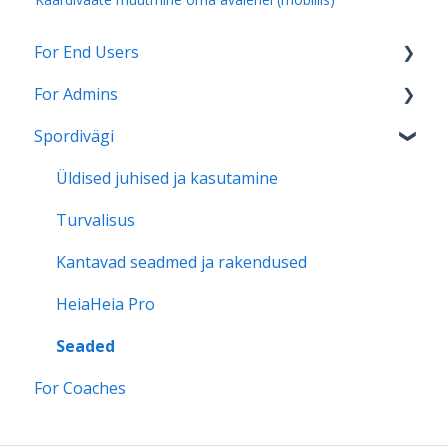
For End Users
For Admins
HeiaHeia Pro
Spordivägi
General instructions and onboarding
HeiaHeia Onboarding
Wearables and health apps
Support for continued use
Üldised juhised ja kasutamine
Settings
Turvalisus
Privacy
Kantavad seadmed ja rakendused
HeiaHeia Pro
Seaded
For Coaches