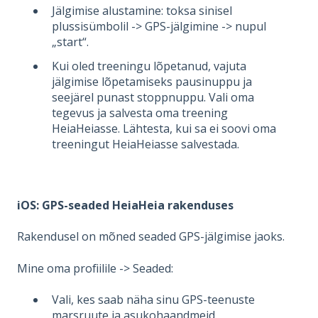
Jälgimise alustamine: toksa sinisel
plussisümbolil -> GPS-jälgimine -> nupul
„start“.
Kui oled treeningu lõpetanud, vajuta
jälgimise lõpetamiseks pausinuppu ja
seejärel punast stoppnuppu. Vali oma
tegevus ja salvesta oma treening
HeiaHeiasse. Lähtesta, kui sa ei soovi oma
treeningut HeiaHeiasse salvestada.
iOS: GPS-seaded HeiaHeia rakenduses
Rakendusel on mõned seaded GPS-jälgimise jaoks.
Mine oma profiilile -> Seaded:
Vali, kes saab näha sinu GPS-teenuste
marsruute ja asukohaandmeid.