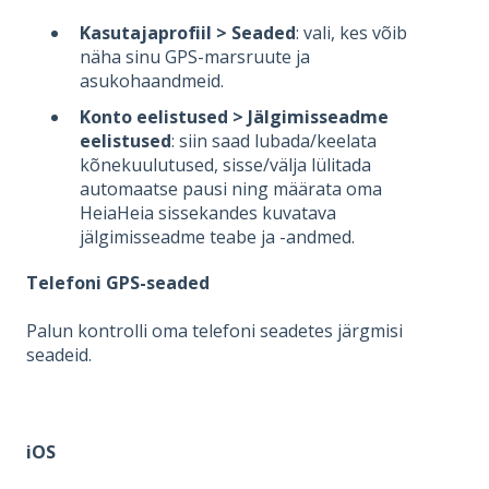
Kasutajaprofiil > Seaded
: vali, kes võib
näha sinu GPS-marsruute ja
asukohaandmeid.
Konto eelistused > Jälgimisseadme
eelistused
: siin saad lubada/keelata
kõnekuulutused, sisse/välja lülitada
automaatse pausi ning määrata oma
HeiaHeia sissekandes kuvatava
jälgimisseadme teabe ja -andmed.
Telefoni GPS-seaded
Palun kontrolli oma telefoni seadetes järgmisi
seadeid.
iOS