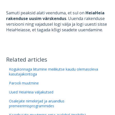
Samuti peaksid alati veenduma, et sul on
HeiaHeia
rakenduse uusim värskendus
. Uuenda rakenduse
versiooni ning vajadusel logi välja ja logi uuesti sisse
HeiaHeiasse, et tagada kõigi seadete uuendamine.
Related articles
Kogukonnaga liitumine meilikutse kaudu olemasoleva
kasutajakontoga
Parooli muutmine
Uued HeiaHeia väljakutsed
Osalejate nimekirjad ja aruandlus
premeerimisprogrammides
Kaardivaate muutmine oma avalehel (mobiilis)