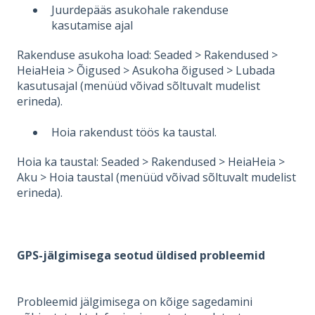
Juurdepääs asukohale rakenduse
kasutamise ajal
Rakenduse asukoha load: Seaded > Rakendused >
HeiaHeia > Õigused > Asukoha õigused > Lubada
kasutusajal (menüüd võivad sõltuvalt mudelist
erineda).
Hoia rakendust töös ka taustal.
Hoia ka taustal: Seaded > Rakendused > HeiaHeia >
Aku > Hoia taustal (menüüd võivad sõltuvalt mudelist
erineda).
GPS-jälgimisega seotud üldised probleemid
Probleemid jälgimisega on kõige sagedamini