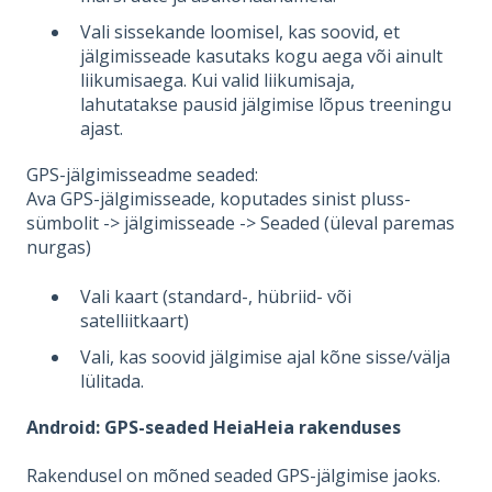
Vali sissekande loomisel, kas soovid, et
jälgimisseade kasutaks kogu aega või ainult
liikumisaega. Kui valid liikumisaja,
lahutatakse pausid jälgimise lõpus treeningu
ajast.
GPS-jälgimisseadme seaded:
Ava GPS-jälgimisseade, koputades sinist pluss-
sümbolit -> jälgimisseade -> Seaded (üleval paremas
nurgas)
Vali kaart (standard-, hübriid- või
satelliitkaart)
Vali, kas soovid jälgimise ajal kõne sisse/välja
lülitada.
Android: GPS-seaded HeiaHeia rakenduses
Rakendusel on mõned seaded GPS-jälgimise jaoks.