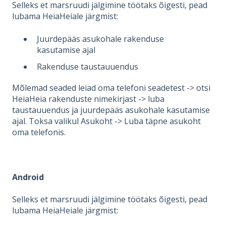
Selleks et marsruudi jälgimine töötaks õigesti, pead
lubama HeiaHeiale järgmist:
Juurdepääs asukohale rakenduse
kasutamise ajal
Rakenduse taustauuendus
Mõlemad seaded leiad oma telefoni seadetest -> otsi
HeiaHeia rakenduste nimekirjast -> luba
taustauuendus ja juurdepääs asukohale kasutamise
ajal. Toksa valikul Asukoht -> Luba täpne asukoht
oma telefonis.
Android
Selleks et marsruudi jälgimine töötaks õigesti, pead
lubama HeiaHeiale järgmist: