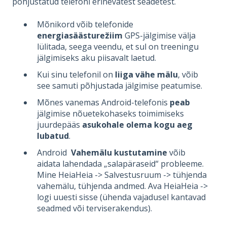
põhjustatud telefoni erinevatest seadetest.
Mõnikord võib telefonide
energiasäästurežiim
GPS-jälgimise välja
lülitada, seega veendu, et sul on treeningu
jälgimiseks aku piisavalt laetud.
Kui sinu telefonil on
liiga vähe mälu
, võib
see samuti põhjustada jälgimise peatumise.
Mõnes vanemas Android-telefonis
peab
jälgimise nõuetekohaseks toimimiseks
juurdepääs
asukohale olema kogu aeg
lubatud
.
Android
Vahemälu kustutamine
võib
aidata lahendada „salapäraseid“ probleeme.
Mine HeiaHeia -> Salvestusruum -> tühjenda
vahemälu, tühjenda andmed. Ava HeiaHeia ->
logi uuesti sisse (ühenda vajadusel kantavad
seadmed või terviserakendus).